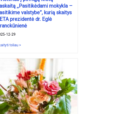
askaitą ,,Pasitikėdami mokykla –
asitikime valstybe”, kurią skaitys
ETA prezidentė dr. Eglė
ranckūnienė
025-12-29
aityti toliau >