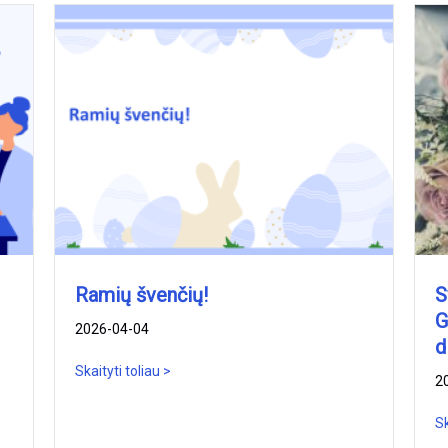
Ramių švenčių!
S
G
2026-04-04
d
Skaityti toliau >
2
Sk