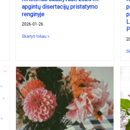
apgintų disertacijų pristatymo
p
renginyje
p
L
2026-01-26
P
Skaityti toliau >
2
Sk