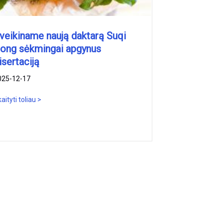
veikiname naują daktarą Suqi
ong sėkmingai apgynus
isertaciją
025-12-17
aityti toliau >