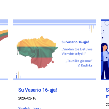
Su Vasario 16-ąja!
S
m
2026-02-16
2
Skaityti toliau >