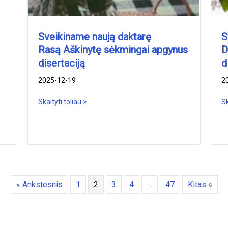
Sveikiname naują daktarę
S
Rasą Aškinytę sėkmingai apgynus
D
disertaciją
d
2025-12-19
2
Skaityti toliau >
Sk
« Ankstesnis
1
2
3
4
…
47
Kitas »