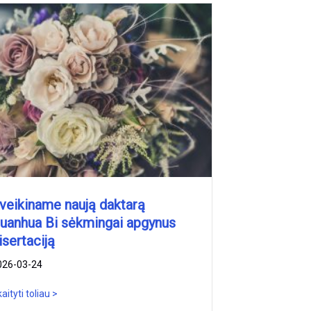
veikiname naują daktarą
uanhua Bi sėkmingai apgynus
isertaciją
026-03-24
aityti toliau >