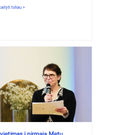
aityti toliau >
vietimas į pirmąją Metų