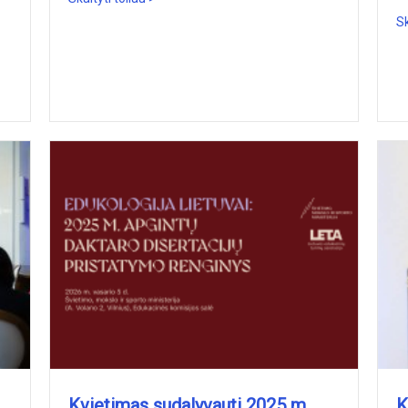
Sk
Kvietimas sudalyvauti 2025 m.
K