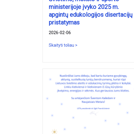
ministerijoje įvyko 2025 m.
apgintų edukologijos disertacijų
pristatymas
2026-02-06
Skaityti toliau >