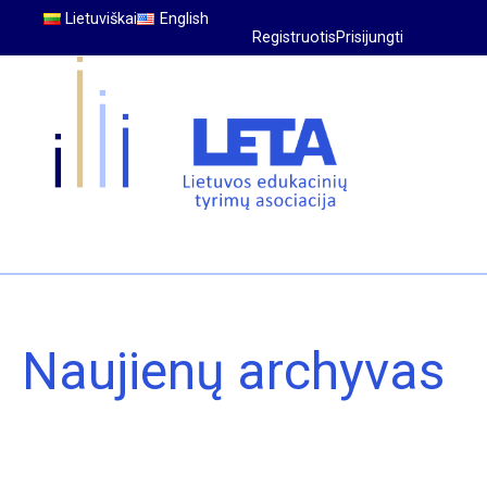
Lietuviškai
English
Registruotis
Prisijungti
Naujienų archyvas