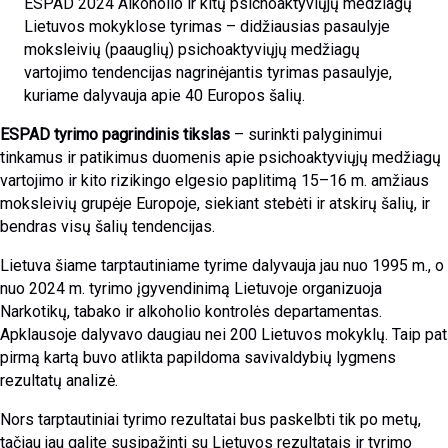
ESPAD 2024 Alkoholio ir kitų psichoaktyviųjų medžiagų
Lietuvos mokyklose tyrimas – didžiausias pasaulyje
moksleivių (paauglių) psichoaktyviųjų medžiagų
vartojimo tendencijas nagrinėjantis tyrimas pasaulyje,
kuriame dalyvauja apie 40 Europos šalių.
ESPAD tyrimo pagrindinis tikslas
– surinkti palyginimui
tinkamus ir patikimus duomenis apie psichoaktyviųjų medžiagų
vartojimo ir kito rizikingo elgesio paplitimą 15–16 m. amžiaus
moksleivių grupėje Europoje, siekiant stebėti ir atskirų šalių, ir
bendras visų šalių tendencijas.
Lietuva šiame tarptautiniame tyrime dalyvauja jau nuo 1995 m., o
nuo 2024 m. tyrimo įgyvendinimą Lietuvoje organizuoja
Narkotikų, tabako ir alkoholio kontrolės departamentas.
Apklausoje dalyvavo daugiau nei 200 Lietuvos mokyklų. Taip pat
pirmą kartą buvo atlikta papildoma savivaldybių lygmens
rezultatų analizė.
Nors tarptautiniai tyrimo rezultatai bus paskelbti tik po metų,
tačiau jau galite susipažinti su Lietuvos rezultatais ir tyrimo