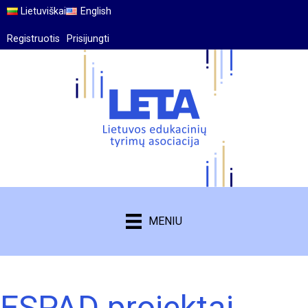
Lietuviškai
English
Registruotis
Prisijungti
MENIU
ESPAD projektai