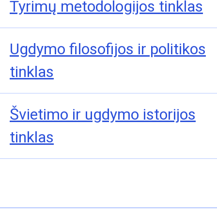
Tyrimų metodologijos tinklas
Ugdymo filosofijos ir politikos
tinklas
Švietimo ir ugdymo istorijos
tinklas