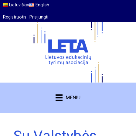
Lietuviškai
English
Registruotis
Prisijungti
MENIU
Su Valstybės