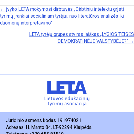
Posts navigation
← Įvyko LETA mokymosi dirbtuvės „Dirbtiniu intelektu grįsti
tyrimų įrankiai socialiniam tyrėjui: nuo literatūros analizės iki
duomenų interpretavimo“
LETA tyrėjų grupės atviras laiškas „LYGIOS TEISĖS
DEMOKRATINĖJE VALSTYBĖJE?“ →
Juridinio asmens kodas 191974021
Adresas: H. Manto 84, LT-92294 Klaipėda