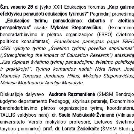
Š.m. vasario 28 d
. įvyko XXII Edukacijos forumas
„Kaip galim
efektyviau panaudoti edukacijos
tyrimus?”
Pagrindinį pranešim
„
Edukacijos tyrimų panaudojimas: dabartis ir ateitie
perspektyvos
“
skaitė
Mykolas Steponavičius
(Ekonomini
bendradarbiavimo ir plėtros organizacijos (EBPO) švietimo
politikos konsultantas).
Pranešimas parengtas pagal EBPO
CERI vykdyto tyrimo „Švietimo tyrimų poveikio stiprinimas“
(„Strenghtening the Impact of Education Research“) ataskaitą
„Kas rūpinasi švietimo tyrimų panaudojimu švietimo politikoje
ir praktikoje?“. Tyrimo komandos nariai: Nóra Révai, José
Manuelis Torresas, Jordanas Hillas, Mykolas Steponavičius,
Melissa Mouthaan ir Aurelija Masiulytė.
Diskusijoje dalyvavo
Audronė Razmantienė
(
ŠMSM Bendroj
ugdymo departamento Pedagogų skyriaus patarėja, Ekonominio
bendradarbiavimo plėtros organizacijos tyrimų koordinatorė,
TALLIS valdybos narė)
,
dr. Saulė Mačiukaitė-Žvinienė
(Vilniaus
universiteto Verslo mokyklos profesorė, Lietuvos švietimo
tarybos pirmininkė),
prof. dr. Loreta Žadeikaitė
(ŠMSM Studijų