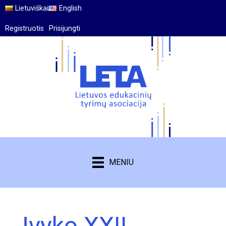
Lietuviškai
English
Registruotis
Prisijungti
MENIU
Įvyko XXII