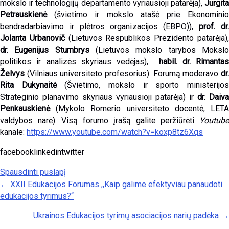
mokslo ir technologijų departamento vyriausioji patarėja),
Jurgita
Petrauskienė
(
švietimo ir mokslo atašė prie Ekonomini
bendradarbiavimo ir plėtros organizacijos (EBPO)),
prof. dr
Jolanta Urbanovič
(
Lietuvos Respublikos Prezidento patarėja)
dr. Eugenijus Stumbrys
(Lietuvos mokslo tarybos Moksl
politikos ir analizės skyriaus vedėjas),
habil. dr. Rimantas
Želvys
(
Vilniaus universiteto profesorius). Forumą moderavo
dr
Rita Dukynaitė
(Švietimo, mokslo ir sporto ministerijo
Strateginio planavimo skyriaus vyriausioji patarėja) ir
dr. Daiva
Penkauskienė
(Mykolo Romerio universiteto docentė, LET
valdybos narė). Visą forumo įrašą galite peržiūrėti
Youtube
kanale:
https://www.youtube.com/watch?v=koxp8tz6Xqs
facebooklinkedintwitter
Spausdinti puslapį
Posts navigation
← XXII Edukacijos Forumas ,,Kaip galime efektyviau panaudoti
edukacijos tyrimus?“
Ukrainos Edukacijos tyrimų asociacijos narių padėka →