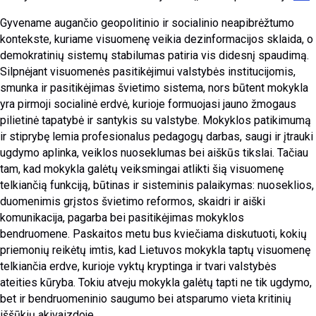
Gyvename augančio geopolitinio ir socialinio neapibrėžtumo
kontekste, kuriame visuomenę veikia dezinformacijos sklaida, o
demokratinių sistemų stabilumas patiria vis didesnį spaudimą.
Silpnėjant visuomenės pasitikėjimui valstybės institucijomis,
smunka ir pasitikėjimas švietimo sistema, nors būtent mokykla
yra pirmoji socialinė erdvė, kurioje formuojasi jauno žmogaus
pilietinė tapatybė ir santykis su valstybe. Mokyklos patikimumą
ir stiprybę lemia profesionalus pedagogų darbas, saugi ir įtrauki
ugdymo aplinka, veiklos nuoseklumas bei aiškūs tikslai. Tačiau
tam, kad mokykla galėtų veiksmingai atlikti šią visuomenę
telkiančią funkciją, būtinas ir sisteminis palaikymas: nuoseklios,
duomenimis grįstos švietimo reformos, skaidri ir aiški
komunikacija, pagarba bei pasitikėjimas mokyklos
bendruomene. Paskaitos metu bus kviečiama diskutuoti, kokių
priemonių reikėtų imtis, kad Lietuvos mokykla taptų visuomenę
telkiančia erdve, kurioje vyktų kryptinga ir tvari valstybės
ateities kūryba. Tokiu atveju mokykla galėtų tapti ne tik ugdymo,
bet ir bendruomeninio saugumo bei atsparumo vieta kritinių
iššūkių akivaizdoje.