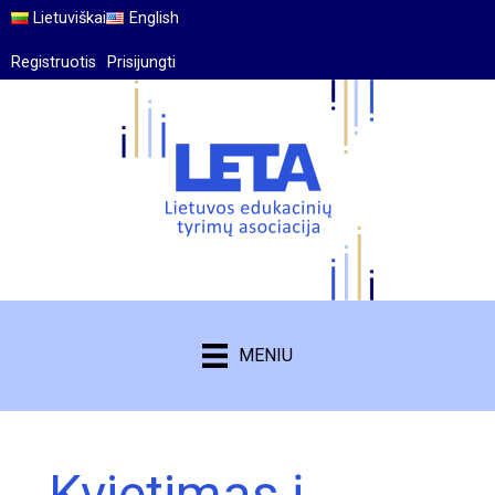
Lietuviškai
English
Registruotis
Prisijungti
MENIU
Kvietimas į