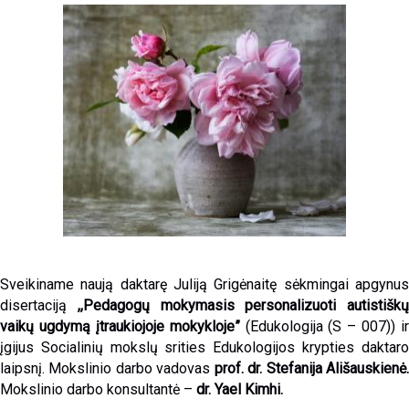
Sveikiname naują daktarę Juliją Grigėnaitę sėkmingai apgynus
disertaciją
,,
Pedagogų mokymasis personalizuoti autistiškų
vaikų ugdymą įtraukiojoje mokykloje
”
(Edukologija (S – 007)) ir
įgijus Socialinių mokslų srities Edukologijos krypties daktaro
laipsnį. Mokslinio darbo vadovas
prof. dr. Stefanija Ališauskienė
Mokslinio darbo konsultantė –
dr. Yael Kimhi
.