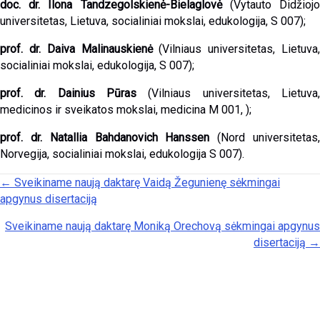
doc. dr. Ilona Tandzegolskienė-Bielaglovė
(Vytauto Didžioj
universitetas, Lietuva, socialiniai mokslai, edukologija, S 007);
prof. dr. Daiva Malinauskienė
(Vilniaus universitetas, Lietuva,
socialiniai mokslai, edukologija, S 007);
prof. dr. Dainius Pūras
(Vilniaus universitetas, Lietuva,
medicinos ir sveikatos mokslai, medicina M 001, );
prof. dr. Natallia Bahdanovich Hanssen
(Nord universitetas
Norvegija, socialiniai mokslai, edukologija S 007).
Posts navigation
← Sveikiname naują daktarę Vaidą Žegunienę sėkmingai
apgynus disertaciją
Sveikiname naują daktarę Moniką Orechovą sėkmingai apgynus
disertaciją →