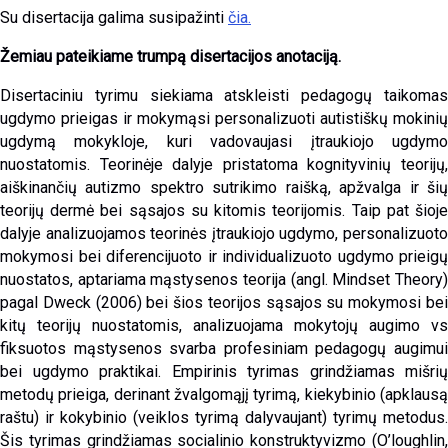
Su disertacija galima susipažinti
čia.
Žemiau pateikiame trumpą disertacijos anotaciją.
Disertaciniu tyrimu siekiama atskleisti pedagogų taikomas
ugdymo prieigas ir mokymąsi personalizuoti autistiškų mokinių
ugdymą mokykloje, kuri vadovaujasi įtraukiojo ugdymo
nuostatomis. Teorinėje dalyje pristatoma kognityvinių teorijų,
aiškinančių autizmo spektro sutrikimo raišką, apžvalga ir šių
teorijų dermė bei sąsajos su kitomis teorijomis. Taip pat šioje
dalyje analizuojamos teorinės įtraukiojo ugdymo, personalizuoto
mokymosi bei diferencijuoto ir individualizuoto ugdymo prieigų
nuostatos, aptariama mąstysenos teorija (angl. Mindset Theory)
pagal Dweck (2006) bei šios teorijos sąsajos su mokymosi bei
kitų teorijų nuostatomis, analizuojama mokytojų augimo vs
fiksuotos mąstysenos svarba profesiniam pedagogų augimui
bei ugdymo praktikai. Empirinis tyrimas grindžiamas mišrių
metodų prieiga, derinant žvalgomąjį tyrimą, kiekybinio (apklausą
raštu) ir kokybinio (veiklos tyrimą dalyvaujant) tyrimų metodus.
Šis tyrimas grindžiamas socialinio konstruktyvizmo (O’loughlin,