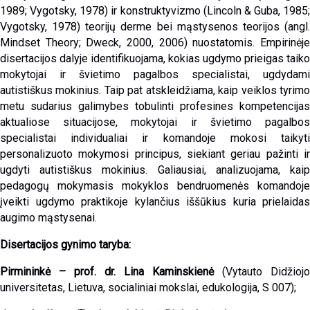
1989; Vygotsky, 1978) ir konstruktyvizmo (Lincoln & Guba, 1985;
Vygotsky, 1978) teorijų derme bei mąstysenos teorijos (angl.
Mindset Theory; Dweck, 2000, 2006) nuostatomis. Empirinėje
disertacijos dalyje identifikuojama, kokias ugdymo prieigas taiko
mokytojai ir švietimo pagalbos specialistai, ugdydami
autistiškus mokinius. Taip pat atskleidžiama, kaip veiklos tyrimo
metu sudarius galimybes tobulinti profesines kompetencijas
aktualiose situacijose, mokytojai ir švietimo pagalbos
specialistai individualiai ir komandoje mokosi taikyti
personalizuoto mokymosi principus, siekiant geriau pažinti ir
ugdyti autistiškus mokinius. Galiausiai, analizuojama, kaip
pedagogų mokymasis mokyklos bendruomenės komandoje
įveikti ugdymo praktikoje kylančius iššūkius kuria prielaidas
augimo mąstysenai.
Disertacijos gynimo taryba:
Pirminink
ė
–
prof. dr. Lina Kaminskienė
(Vytauto Didžiojo
universitetas, Lietuva, socialiniai mokslai, edukologija, S 007);