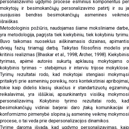
personalizavimo ugdymo procese esminius komponentus per
mokytojų ir besimokančiųjų personalizavimo patirtį ir su ja
susijusias bendras besimokančiųjų asmenines veikmės
išraiškas.
Metodologinis požiūris, naudojamas šiame moksliniame darbe,
yra metodologija, pagrįsta tiek kiekybiniu, tiek kokybiniu tyrimu.
Buvo taikomas nuoseklus aiškinamasis dizainas, apimantis
dviejų fazių tiriamąjį darbą. Taikytas filosofinis modelis yra
kritinis realizmas (Bhaskar et al., 1998; Archer, 1998). Kiekybinis
tyrimas, apėmė autorės sukurtą apklausą mokytojams o
kokybinis tyrimas – stebėjimus ir interviu trijose mokyklose.
Tyrimų rezultatai rodo, kad mokytojai stengiasi mokymąsi
pritaikyti prie asmeninių poreikių, nors kontekstiniai apribojimai,
tokie kaip didelis klasių skaičius ir standartizuotų egzaminų
reikalavimai, yra iššūkiai, apsunkinantys visišką mokymosi
personalizavimą. Kokybinio tyrimo rezultatai rodo, kad
besimokančiųjų vidiniai barjerai daro įtaką komunikacijai ir
konformizmo pirmenybė slopina jų asmeninę veikmę mokymosi
procese, o tai veda prie depersonalizacijos dinamikos.
Tyrime daroma išvada, kad ugdymo personalizavimas, kaip