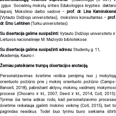
įgijus Socialinių mokslų srities Edukologijos krypties daktaro
laipsnį.
M
okslinio darbo vadovė –
prof. dr. Lina Kaminskienė
(Vytauto Didžiojo universitetas), mokslinis konsultantas –
prof.
dr. Erno Lehtinen
(Turku universitetas).
Su disertacija galima susipažinti:
Vytauto Didžiojo universiteto ir
Lietuvos nacionalinėje M. Mažvydo bibliotekose.
Su disertacija galima susipažinti adresu:
Studentų g. 11,
Akademija, Kauno r.
Žemiau pateikiame trumpą disertacijos anotaciją.
Personalizavimas švietime reiškia perėjimą nuo į mokytoją
orientuoto požiūrio prie į mokinį orientuoto požiūrio (Camps-
Bansell, 2018), pabrėžiant aktyvų mokinių vaidmenį mokymosi
procese (Chocarro ir kt., 2007; Deed ir kt., 2014; Coll, 2015).
Tyrimai šia tema aiškiai rodo, kad personalizavimo procesas
švietime reikalauja įgalinti mokinio veikmę (Coll, 2015), bet to
pagrindas neaiškus. Todėl šiuo tyrimu buvo siekiama ištirti