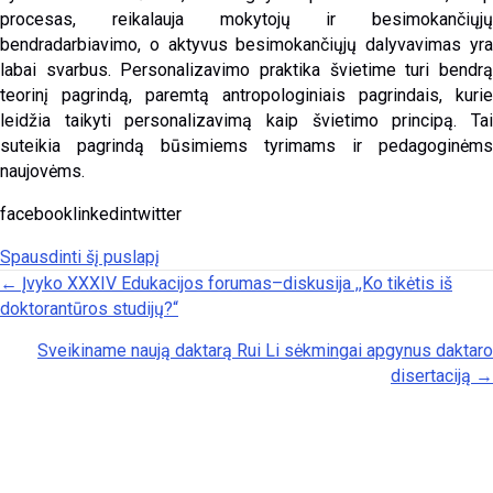
procesas, reikalauja mokytojų ir besimokančiųjų
bendradarbiavimo, o aktyvus besimokančiųjų dalyvavimas yra
labai svarbus. Personalizavimo praktika švietime turi bendrą
teorinį pagrindą, paremtą antropologiniais pagrindais, kurie
leidžia taikyti personalizavimą kaip švietimo principą. Tai
suteikia pagrindą būsimiems tyrimams ir pedagoginėms
naujovėms.
facebooklinkedintwitter
Spausdinti šį puslapį
Posts navigation
← Įvyko XXXIV Edukacijos forumas–diskusija ,,Ko tikėtis iš
doktorantūros studijų?“
Sveikiname naują daktarą Rui Li sėkmingai apgynus daktaro
disertaciją →