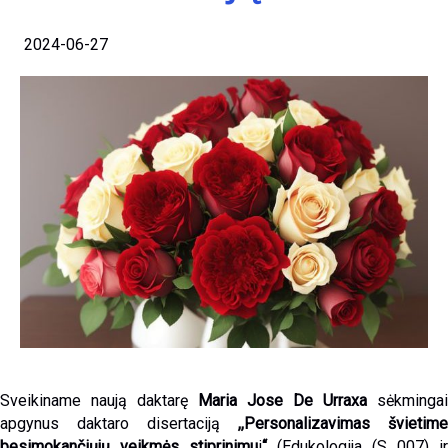
2024-06-27
Sveikiname naują daktarę
Maria Jose De Urraxa
sėkmingai
apgynus daktaro disertaciją
,,
Personalizavimas švietime
besimokančiųjų veikmės stiprinimu
i
“
(Edukologija (S 007) ir