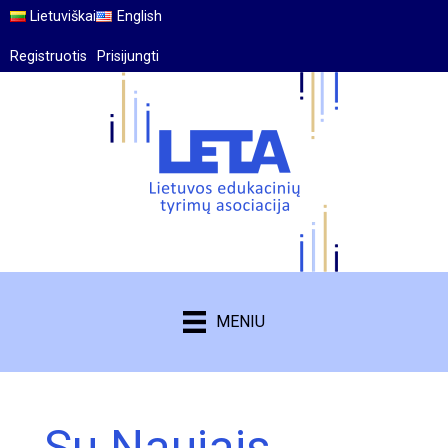
Lietuviškai
English
Registruotis
Prisijungti
MENIU
Su Naujais