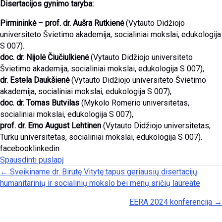
Disertacijos gynimo taryba:
Pirmininkė
–
prof. dr. Aušra Rutkienė
(Vytauto Didžiojo
universiteto Švietimo akademija, socialiniai mokslai, edukologija
S 007).
doc. dr. Nijolė Čiučiulkienė
(Vytauto Didžiojo universiteto
Švietimo akademija, socialiniai mokslai, edukologija S 007),
dr. Estela Daukšienė
(Vytauto Didžiojo universiteto Švietimo
akademija, socialiniai mokslai, edukologija S 007),
doc. dr. Tomas Butvilas
(Mykolo Romerio universitetas,
socialiniai mokslai, edukologija S 007),
prof. dr. Erno August Lehtinen
(Vytauto Didžiojo universitetas,
Turku universitetas, socialiniai mokslai, edukologija S 007).
facebooklinkedin
Spausdinti puslapį
Posts navigation
← Sveikiname dr. Birutę Vitytę tapus geriausių disertacijų
humanitarinių ir socialinių mokslo bei menų sričių laureate
EERA 2024 konferencija →