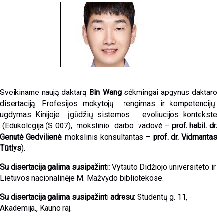
Sveikiname naują daktarą
Bin Wang
sėkmingai apgynus daktar
disertaciją:
Profesijos mokytojų rengimas ir kompetencijų
ugdymas Kinijoje įgūdžių sistemos evoliucijos kontekste
(Edukologija (S 007), mokslinio darbo vadovė –
prof. habil. dr
Genutė Gedvilienė
, mokslinis konsultantas –
prof. dr. Vidmantas
Tūtlys
).
Su disertacija galima susipažinti:
Vytauto Didžiojo universiteto ir
Lietuvos nacionalinėje M. Mažvydo bibliotekose.
Su disertacija galima susipažinti adresu:
Studentų g. 11,
Akademija., Kauno raj.