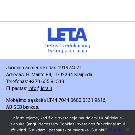
Juridinio asmens kodas 191974021
Adresas: H. Manto 84, LT-92294 Klaipėda
Telefonas: +370 655 81519
El. paštas:
info@lera.lt
Mokėjimo sąskaita LT44 7044 0600 0331 9616,
AB SEB bankas,
Gavėjas – Lietuvos edukacinių tyrimų asociacija.
Informuojame, kad šioje svetainėje naudojami tik būtiniausi
slapukai (angl. Necessary Cookies) svetainės funkcionalumui
užtikrinti. Sutikdami, paspauskite mygtuką „Sutinku“.
PLAČIAU
© 2025 Lietuvos edukacinių tyrimų asociacija. Visos teisės