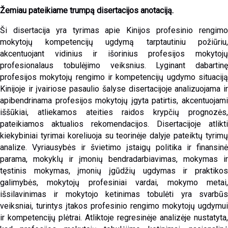
Žemiau pateikiame trumpą disertacijos anotaciją.
Ši disertacija yra tyrimas apie Kinijos profesinio rengimo
mokytojų kompetencijų ugdymą tarptautiniu požiūriu,
akcentuojant vidinius ir išorinius profesijos mokytojų
profesionalaus tobulėjimo veiksnius. Lyginant dabartinę
profesijos mokytojų rengimo ir kompetencijų ugdymo situaciją
Kinijoje ir įvairiose pasaulio šalyse disertacijoje analizuojama ir
apibendrinama profesijos mokytojų įgyta patirtis, akcentuojami
iššūkiai, atliekamos ateities raidos krypčių prognozės,
pateikiamos aktualios rekomendacijos. Disertacijoje atlikti
kiekybiniai tyrimai koreliuoja su teorinėje dalyje pateiktų tyrimų
analize. Vyriausybės ir švietimo įstaigų politika ir finansinė
parama, mokyklų ir įmonių bendradarbiavimas, mokymas ir
tęstinis mokymas, įmonių įgūdžių ugdymas ir praktikos
galimybės, mokytojų profesiniai vardai, mokymo metai,
išsilavinimas ir mokytojo ketinimas tobulėti yra svarbūs
veiksniai, turintys įtakos profesinio rengimo mokytojų ugdymui
ir kompetencijų plėtrai. Atliktoje regresinėje analizėje nustatyta,