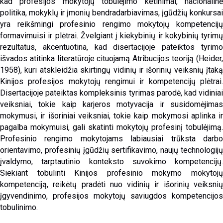
kad profesijos mokytojų tobulėjimo ketinimai, nacionalinė
politika, mokyklų ir įmonių bendradarbiavimas, įgūdžių konkursai
yra reikšmingi profesinio rengimo mokytojų kompetencijų
formavimuisi ir plėtrai. Žvelgiant į kiekybinių ir kokybinių tyrimų
rezultatus, akcentuotina, kad disertacijoje pateiktos tyrimo
išvados atitinka literatūroje cituojamą Atribucijos teoriją (Heider,
1958), kuri atskleidžia skirtingų vidinių ir išorinių veiksnių įtaką
Kinijos profesijos mokytojų rengimui ir kompetencijų plėtrai.
Disertacijoje pateiktas kompleksinis tyrimas parodė, kad vidiniai
veiksniai, tokie kaip karjeros motyvacija ir susidomėjimas
mokymusi, ir išoriniai veiksniai, tokie kaip mokymosi aplinka ir
pagalba mokymuisi, gali skatinti mokytojų profesinį tobulėjimą.
Profesinio rengimo mokytojams labiausiai trūksta darbo
orientavimo, profesinių įgūdžių sertifikavimo, naujų technologijų
įvaldymo, tarptautinio konteksto suvokimo kompetencijų.
Siekiant tobulinti Kinijos profesinio mokymo mokytojų
kompetenciją, reikėtų pradėti nuo vidinių ir išorinių veiksnių
įgyvendinimo, profesijos mokytojų saviugdos kompetencijos
tobulinimo.