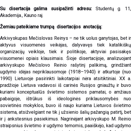
Su disertacija galima susipažinti adresu:
Studentų g. 11
Akademija., Kauno raj.
Žemiau pateikiame trumpą disertacijos anotaciją:
Arkivyskupas Mečislovas Reinys – ne tik uolus ganytojas, bet ir
aktyvus visuomenės veikėjas, dalyvavęs tiek katalikiškų
organizacijų veikloje, tiek ir politikoje, aktyviai pasisakęs
visuomenei opiais klausimais. Šioje disertacijoje, analizuojant
arkivyskupo Mečislovo Reinio rašytinį palikimą, grindžiant
ugdymo idėjas nepriklausomoje (1918–1940) ir atkurtoje (nuo
1990) Lietuvoje pasirinkti laikotarpiai nėra atsitiktiniai. XX a.
pradžioje Lietuva vadavosi iš carinės Rusijos gniaužtų ir buvo
kuriami konceptualūs švietimo sistemos pamatai, o amžiaus
pabaigoje, ištrūkus iš ideologinės priklausomybės nuo
sovietinės mokyklos, buvo iš naujo kuriama Lietuvos švietimo
sistema, atsižvelgiant ne tik į užsienio šalių pažangią patirtį, bet
ir į ankstesnius pasiekimus. Nagrinėjant arkivyskupo M. Reinio
straipsnius švietimo ir ugdymo temomis, paaiškėjo, kad ugdymo