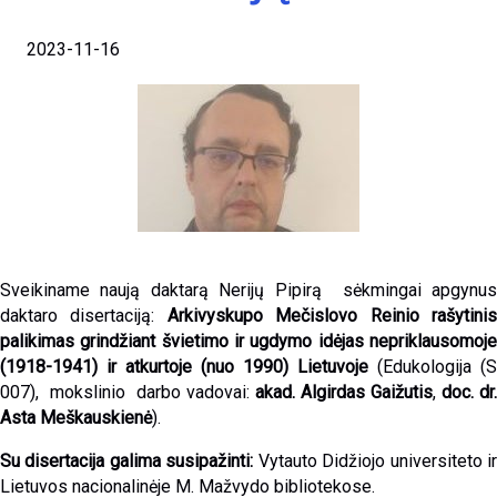
2023-11-16
Sveikiname naują daktarą Nerijų Pipirą sėkmingai apgynus
daktaro disertaciją:
Arkivyskupo Mečislovo Reinio rašytini
palikimas grindžiant švietimo ir ugdymo idėjas nepriklausomoje
(1918-1941) ir atkurtoje (nuo 1990) Lietuvoje
(Edukologija (S
007), mokslinio darbo vadovai:
akad. Algirdas Gaižutis
,
doc. dr.
Asta Meškauskienė
).
Su disertacija galima susipažinti:
Vytauto Didžiojo universiteto i
Lietuvos nacionalinėje M. Mažvydo bibliotekose.