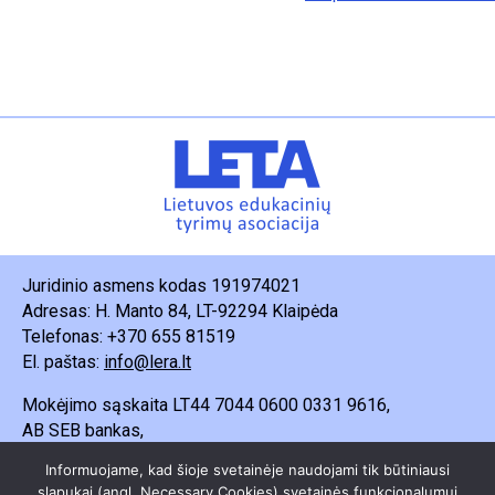
Juridinio asmens kodas 191974021
Adresas: H. Manto 84, LT-92294 Klaipėda
Telefonas: +370 655 81519
El. paštas:
info@lera.lt
Mokėjimo sąskaita LT44 7044 0600 0331 9616,
AB SEB bankas,
Gavėjas – Lietuvos edukacinių tyrimų asociacija.
Informuojame, kad šioje svetainėje naudojami tik būtiniausi
slapukai (angl. Necessary Cookies) svetainės funkcionalumui