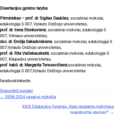
Disertacijos gynimo taryba:
Pirmininkas –
prof. dr. Sigitas Daukilas
, socialiniai mokslai,
edukologija S 007, Vytauto Didžiojo universitetas,
prof. dr. Irena Stonkuvienė
, socialiniai mokslai, edukologija S
007, Vilniaus universitetas,
doc. dr. Emilija Sakadolskienė
, socialiniai mokslai, edukologija S
007,Vytauto Didžiojo universitetas,
prof. dr. Rita Vaičekauskaitė
, socialiniai mokslai, edukologija S
007, Klaipėdos universitetas,
prof. habil. dr. Margarita Teresevičienė
,socialiniai mokslai,
edukologija S 007,Vytauto Didžiojo universitetas.
facebooklinkedin
Spausdinti puslapį
Posts navigation
← EERA 2024 vasaros mokykla
XXIX Edukacijos forumas „Kaip rengiame mokytojus
neapibrėžtai ateičiai?“ →