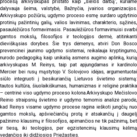
procesą arkivyskupas pristato kaip „sielos darbą“, kuriame
dalyvauja šeima, valstybė, Bažnyčia, įvairios organizacijos.
Arkivyskupo požiūriu, ugdymo proceso esmę surdaro ugdytinio
protinių pažintinių galių, valios lavinimas, charakterio, sąžinės,
pasaulėžiūros formavimasis. Pasaulėžiūros formavimuisi svarbi
gamtos mokslų, filosofijos ir teologijos dermė, atitinkanti
dieviškąsias dorybes. Šie trys dėmenys, atviri Don Bosco
prevencinei jaunimo ugdymo sistemai, reikalauja kryptingumo,
nurodo pedagogiką kaip unikalią asmens augimo aplinką, kurią
arkivyskupas M. Reinys, taip pat apjungdamas ir kardinolo
Mercier bei rusų mąstytojo V. Solovjovo idėjas, argumentuotai
siūlo integruoti į besikuriančią Lietuvos švietimo sistemą:
tautos kultūra, šiuolaikiškumas, humanizmas ir religinė praktika
– centrinė viso ugdymo proceso kolona.Arkivyskupo Mečislovo
Reinio straipsnių švietimo ir ugdymo temomis analizė parodė,
kad Reinys visame ugdymo procese ragina ieškoti jungčių nuo
gamtos mokslų, apšviečiančių protą ir atsakančių į daugelį
pažinimo klausimų ir filosofijos, apimančios ne tik pažinimą, bet
ir tiesą, iki teologijos, per egzistencinių klausimų kėlimą
vedančios iki didžiosios Priežasties.