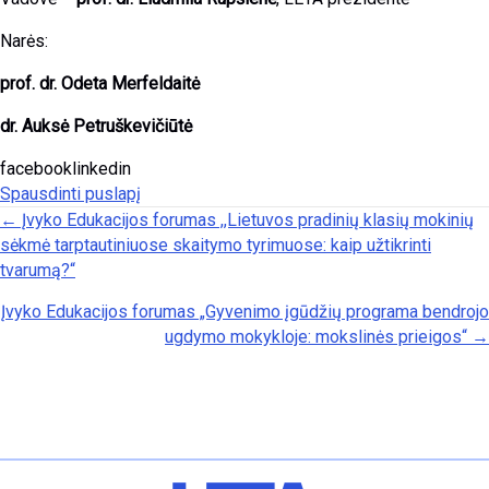
Narės:
prof. dr. Odeta Merfeldaitė
dr. Auksė Petruškevičiūtė
facebooklinkedin
Spausdinti puslapį
Posts navigation
← Įvyko Edukacijos forumas ,,Lietuvos pradinių klasių mokinių
sėkmė tarptautiniuose skaitymo tyrimuose: kaip užtikrinti
tvarumą?“
Įvyko Edukacijos forumas „Gyvenimo įgūdžių programa bendrojo
ugdymo mokykloje: mokslinės prieigos“ →