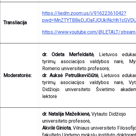
https://liedm.zoom.us/j/91622361042?
pwd=MnZTYTBBeDJOaFJQUklNcHh1cGVD
Transliacija
https://www.youtube.com/@LETALT/stream
dr. Odeta Merfeldaitė
, Lietuvos edukac
tyrimų asociacijos valdybos narė, My
Romerio universiteto profesorė;
Moderatorės:
dr. Auksė Petruškevičiūtė
, Lietuvos edukac
tyrimų asociacijos valdybos narė, Vyt
Didžiojo universiteto Švietimo akadem
lektorė
dr. Natalija Mažeikienė,
Vytauto Didžiojo
universiteto profesorė,
Akvilė Giniota
, Vilniaus universiteto Filosofij
fakulteto Ugdymo mokslų instituto doktorant