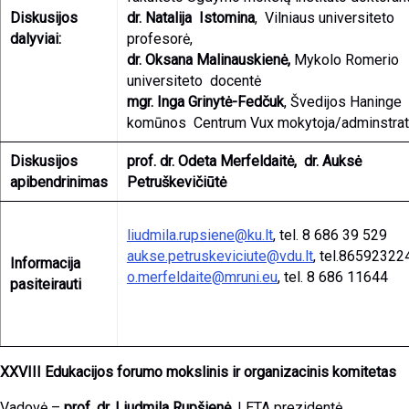
Diskusijos
dr. Natalija Istomina
, Vilniaus universiteto
dalyviai:
profesorė,
dr. Oksana Malinauskienė,
Mykolo Romerio
universiteto docentė
mgr. Inga Grinytė-Fedčuk
, Švedijos Haninge
komūnos Centrum Vux mokytoja/adminstrat
Diskusijos
prof. dr. Odeta Merfeldaitė, dr. Auksė
apibendrinimas
Petruškevičiūtė
liudmila.rupsiene@ku.lt
, tel. 8 686 39 529
aukse.petruskeviciute@vdu.lt
, tel.86592322
Informacija
o.merfeldaite@mruni.eu
, tel. 8 686 11644
pasiteirauti
XXVIII Edukacijos forumo mokslinis ir organizacinis komitetas
Vadovė –
prof. dr. Liudmila Rupšienė
, LETA prezidentė