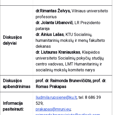
dr.Rimantas Želvys,
Vilniaus universiteto
profesorius
dr. Jolanta Urbanovič
, LR Prezidento
patarėja
dr. Ainius Lašas
, KTU Socialinių,
Diskusijos
humanitarinių mokslų ir menų fakulteto
dalyviai
dekanas
dr. Liutauras Kraniauskas
, Klaipėdos
universiteto Socialinių pokyčių studijų
centro vadovas, LMT Humanitarinių ir
socialinių mokslų komiteto narys
Diskusijos
prof. dr. Raimonda Brunevičiūtė, prof. dr.
apibendrinimas
Romas Prakapas
liudmila.rupsiene@ku.lt
, tel. 8 686 39
Informacija
529;
pasiteirauti:
prakapas@mruni.eu
;