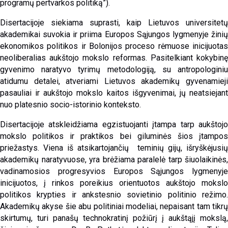
programų pertvarkos politiką”).
Disertacijoje siekiama suprasti, kaip Lietuvos universitetų
akademikai suvokia ir priima Europos Sąjungos lygmenyje žinių
ekonomikos politikos ir Bolonijos proceso rėmuose inicijuotas
neoliberalias aukštojo mokslo reformas. Pasitelkiant kokybinę
gyvenimo naratyvo tyrimų metodologiją, su antropologiniu
atidumu detalei, atveriami Lietuvos akademikų gyvenamieji
pasauliai ir aukštojo mokslo kaitos išgyvenimai, jų neatsiejant
nuo platesnio socio-istorinio konteksto.
Disertacijoje atskleidžiama egzistuojanti įtampa tarp aukštojo
mokslo politikos ir praktikos bei giluminės šios įtampos
priežastys. Viena iš atsikartojančių teminių gijų, išryškėjusių
akademikų naratyvuose, yra brėžiama paralelė tarp šiuolaikinės,
vadinamosios progresyvios Europos Sąjungos lygmenyje
inicijuotos, į rinkos poreikius orientuotos aukštojo mokslo
politikos krypties ir ankstesnio sovietinio politinio režimo.
Akademikų akyse šie abu politiniai modeliai, nepaisant tam tikrų
skirtumų, turi panašų technokratinį požiūrį į aukštąjį mokslą,