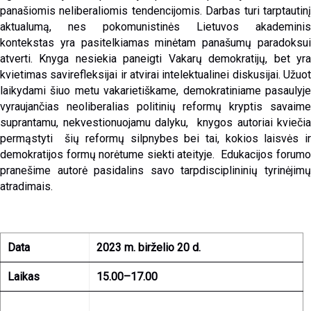
panašiomis neliberaliomis tendencijomis. Darbas turi tarptautinį
aktualumą, nes pokomunistinės Lietuvos akademinis
kontekstas yra pasitelkiamas minėtam panašumų paradoksui
atverti. Knyga nesiekia paneigti Vakarų demokratijų, bet yra
kvietimas savirefleksijai ir atvirai intelektualinei diskusijai. Užuot
laikydami šiuo metu vakarietiškame, demokratiniame pasaulyje
vyraujančias neoliberalias politinių reformų kryptis savaime
suprantamu, nekvestionuojamu dalyku, knygos autoriai kviečia
permąstyti šių reformų silpnybes bei tai, kokios laisvės ir
demokratijos formų norėtume siekti ateityje. Edukacijos forumo
pranešime autorė pasidalins savo tarpdisciplininių tyrinėjimų
atradimais.
Data
2023 m. birželio 20 d.
Laikas
15.00–17.00