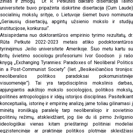
žinias ir žmogų. Dr. R. Petkutės daktaro disertacija Talino
universitete buvo pripažinta išskirtine disertacija (Cum Laude)
socialinių mokslų srityje, o Lietuvoje šiemet buvo nominuota
„Geriausių disertacijų, apgintų užsienio mokslo ir studijų
institucijose, konkursui“.
Atsispirdama nuo doktorantūros empirinio tyrimo rezultatų, dr.
Rūta Petkutė 2022-2023 metais atliko podoktorantūros
tyrinėjimus Jeilio universitete Amerikoje. Šiuo metu kartu su
britų švietimo sociologu profesoriumi Ivor Goodson ji rašo
knygą „Exchanging Tyrannies: Paradoxes of Neoliberal Politics
in a Post-Communist Society“ (liet. „Besikeičiančios tironijos:
neoliberalios politikos paradoksai pokomunistinėje
visuomenėje”). Tai yra tarpdisciplinis mokslinis darbas,
apjungiantis aukštojo mokslo sociologijos, politikos mokslų,
politinės antropologijos ir idėjų istorijos disciplinas. Pasitelkiant
konceptualią, istorinę ir empirinę analizę, jame toliau gilinamasi į
minėtą ironiškąją paralelę tarp neoliberaliojo ir sovietinio
politinių režimų, atskleidžiant, jog šie du iš pirmo žvilgsnio
ideologiškai vienas kitam prieštaringi politiniai modeliai
egzistencinėje ar praktinėje politikos plotmėje skleidžiasi