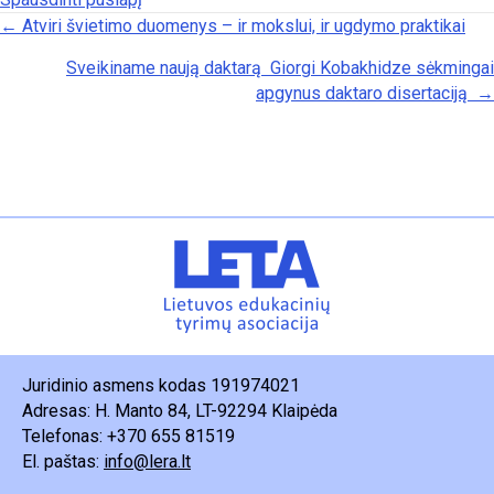
Posts navigation
← Atviri švietimo duomenys – ir mokslui, ir ugdymo praktikai
Sveikiname naują daktarą Giorgi Kobakhidze sėkmingai
apgynus daktaro disertaciją →
Juridinio asmens kodas 191974021
Adresas: H. Manto 84, LT-92294 Klaipėda
Telefonas: +370 655 81519
El. paštas:
info@lera.lt