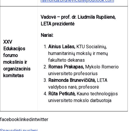
raimonda.bruneviciute@outlook.com
Vadovė – prof. dr. Liudmila Rupšienė,
LETA prezidentė
Nariai:
XXV
Ainius Lašas,
KTU Socialinių,
Edukacijos
humanitarinių mokslų ir menų
forumo
fakulteto dekanas
mokslinis ir
Romas Prakapas,
Mykolo Romerio
organizacinis
universiteto profesorius
komitetas
Raimonda Brunevičiūtė,
LETA
valdybos narė, profesorė
Rūta Petkutė,
Kauno technologijos
universiteto mokslo darbuotoja
facebooklinkedintwitter
Spausdinti puslapį