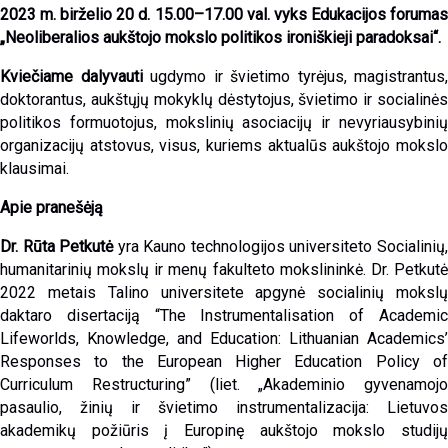
2023 m. birželio 20 d. 15.00–17.00 val. vyks Edukacijos forumas
„Neoliberalios aukštojo mokslo politikos ironiškieji paradoksai“.
Kviečiame dalyvauti
ugdymo ir švietimo tyrėjus, magistrantus,
doktorantus, aukštųjų mokyklų dėstytojus, švietimo ir socialinės
politikos formuotojus, mokslinių asociacijų ir nevyriausybinių
organizacijų atstovus, visus, kuriems aktualūs aukštojo mokslo
klausimai.
Apie pranešėją
Dr. Rūta Petkutė
yra Kauno technologijos universiteto Socialinių
humanitarinių mokslų ir menų fakulteto mokslininkė. Dr. Petkutė
2022 metais Talino universitete apgynė socialinių mokslų
daktaro disertaciją “The Instrumentalisation of Academic
Lifeworlds, Knowledge, and Education: Lithuanian Academics’
Responses to the European Higher Education Policy of
Curriculum Restructuring” (liet. „Akademinio gyvenamojo
pasaulio, žinių ir švietimo instrumentalizacija: Lietuvos
akademikų požiūris į Europinę aukštojo mokslo studijų