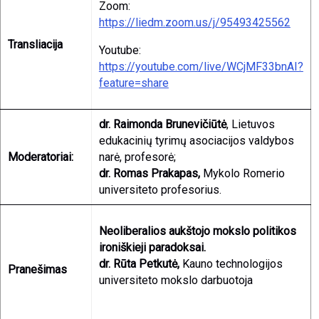
Zoom:
https://liedm.zoom.us/j/95493425562
Transliacija
Youtube:
https://youtube.com/live/WCjMF33bnAI?
feature=share
dr. Raimonda Brunevičiūtė
, Lietuvos
edukacinių tyrimų asociacijos valdybos
Moderatoriai:
narė, profesorė;
dr. Romas Prakapas,
Mykolo Romerio
universiteto profesorius.
Neoliberalios aukštojo mokslo politikos
ironiškieji paradoksai.
dr.
Rūta Petkutė,
Kauno technologijos
Pranešimas
universiteto mokslo darbuotoja