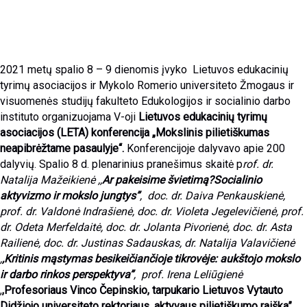
2021 metų spalio 8 – 9 dienomis įvyko Lietuvos edukacinių
tyrimų asociacijos ir Mykolo Romerio universiteto Žmogaus ir
visuomenės studijų fakulteto Edukologijos ir socialinio darbo
instituto organizuojama V-oji
Lietuvos edukacinių tyrimų
asociacijos (LETA) konferencija
„Mokslinis pilietiškumas
neapibrėžtame pasaulyje“.
Konferencijoje dalyvavo apie 200
dalyvių. Spalio 8 d. plenarinius pranešimus skaitė p
rof. dr.
Natalija Mažeikienė ,,
Ar pakeisime švietimą?Socialinio
aktyvizmo ir mokslo jungtys”
, doc. dr. Daiva Penkauskienė,
prof. dr. Valdonė Indrašienė, doc. dr. Violeta Jegelevičienė, prof.
dr. Odeta Merfeldaitė, doc. dr. Jolanta Pivorienė, doc. dr. Asta
Railienė, doc. dr. Justinas Sadauskas, dr. Natalija Valavičienė
,
,Kritinis mąstymas besikeičiančioje tikrovėje: aukštojo mokslo
ir darbo rinkos perspektyva”
,
prof. Irena Leliūgienė
,
,Profesoriaus Vinco Čepinskio, tarpukario Lietuvos Vytauto
Didžiojo universiteto rektoriaus, aktyvaus pilietiškumo raiška”
,