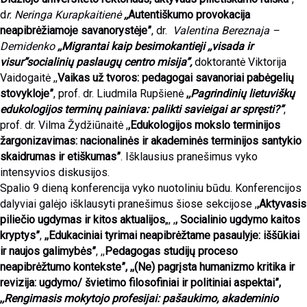
d
r. Neringa Kurapkaitienė
,,
Autentiškumo provokacija
neapibrėžiamoje savanorystėje”
, dr.
Valentina Bereznaja –
Demidenko
,,Migrantai kaip besimokantieji ,,visada ir
visur”socialinių paslaugų centro misija”,
doktorantė Viktorija
Vaidogaitė ,,
Vaikas už tvoros: pedagogai savanoriai pabėgelių
stovykloje”
, prof. dr. Liudmila Rupšienė
,
,Pagrindinių lietuviškų
edukologijos terminų painiava: palikti savieigai ar spręsti?”
,
prof. dr. Vilma Žydžiūnaitė ,
,Edukologijos mokslo terminijos
žargonizavimas: nacionalinės ir akademinės terminijos santykio
skaidrumas ir etiškumas”
. Išklausius pranešimus vyko
intensyvios diskusijos.
Spalio 9 dieną konferencija vyko nuotoliniu būdu. Konferencijos
dalyviai galėjo išklausyti pranešimus šiose sekcijose ,
,Aktyvasis
piliečio ugdymas ir kitos aktualijos
„, ,
, Socialinio ugdymo kaitos
kryptys”
,
,,Edukaciniai tyrimai neapibrėžtame pasaulyje: iššūkiai
ir naujos galimybės”
, ,,
Pedagogas studijų proceso
neapibrėžtumo kontekste”, ,,(Ne) pagrįsta humanizmo kritika ir
revizija: ugdymo/ švietimo filosofiniai ir politiniai aspektai”,
,
,Rengimasis mokytojo profesijai: pašaukimo, akademinio