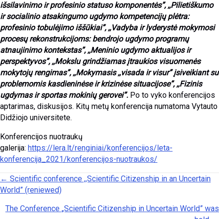
išsilavinimo ir profesinio statuso komponentės”, ,,Pilietiškumo
ir socialinio atsakingumo ugdymo kompetencijų plėtra:
profesinio tobulėjimo iššūkiai”, ,,Vadyba ir lyderystė mokymosi
procesų rekonstrukcijoms: bendrojo ugdymo programų
atnaujinimo kontekstas”, ,,Meninio ugdymo aktualijos ir
perspektyvos”, ,,Mokslu grindžiamas įtraukios visuomenės
mokytojų rengimas”, ,,Mokymasis ,,visada ir visur” įsiveikiant su
problemomis kasdieninėse ir krizinėse situacijose”, ,,Fizinis
ugdymas ir sportas mokinių gerovei”.
Po to vyko konferencijos
aptarimas, diskusijos. Kitų metų konferencija numatoma Vytauto
Didžiojo universitete.
Konferencijos nuotraukų
galerija:
https://lera.lt/renginiai/konferencijos/leta-
konferencija_2021/konferencijos-nuotraukos/
Posts navigation
← Scientific conference ,,Scientific Citizenship in an Uncertain
World” (reniewed)
The Conference „Scientific Citizenship in Uncertain World” was