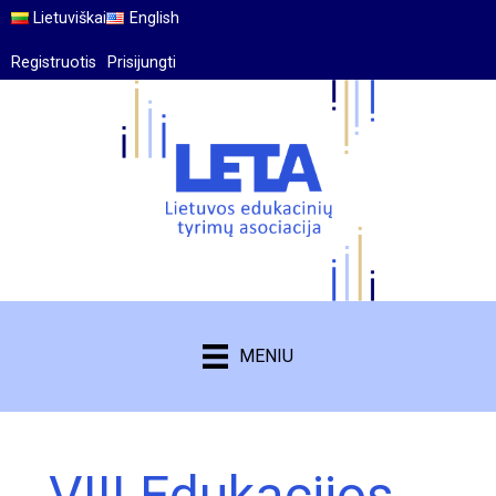
Lietuviškai
English
Registruotis
Prisijungti
MENIU
VIII Edukacijos