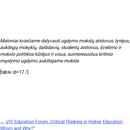
Maloniai kviečiame dalyvauti u
gdymo mokslų atstovus,
tyrėjus,
aukštųjų mokyklų, darbdavių, studentų atstovus,
švietimo ir
mokslo politikos kūrėjus
ir visus, suinteresuotus kritinio
mąstymo ugdymu aukštajame moksle
.
[table id=17 /]
Posts navigation
← VIII Education Forum „Critical Thinking in Higher Education:
Whom and Why?”