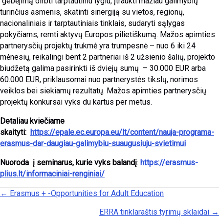
gebėjimą dirbti tarptautiniu lygiu, įtraukti mažiau galimybių
turinčius asmenis, skatinti sinergiją su vietos, regionų,
nacionaliniais ir tarptautiniais tinklais, sudaryti sąlygas
pokyčiams, remti aktyvų Europos pilietiškumą. Mažos apimties
partnerysčių projektų trukmė yra trumpesnė – nuo 6 iki 24
mėnesių, reikalingi bent 2 partneriai iš 2 užsienio šalių, projekto
biudžetą galima pasirinkti iš dviejų sumų – 30.000 EUR arba
60.000 EUR, priklausomai nuo partnerystės tikslų, norimos
veiklos bei siekiamų rezultatų. Mažos apimties partnerysčių
projektų konkursai vyks du kartus per metus.
Detaliau kviečiame
skaityti:
https://epale.ec.europa.eu/lt/content/nauja-programa-
erasmus-dar-daugiau-galimybiu-suaugusiuju-svietimui
Nuoroda į seminarus, kurie vyks balandį
:
https://erasmus-
plius.lt/informaciniai-renginiai/
Posts navigation
← Erasmus + -Opportunities for Adult Education
ERRA tinklaraštis tyrimų sklaidai →