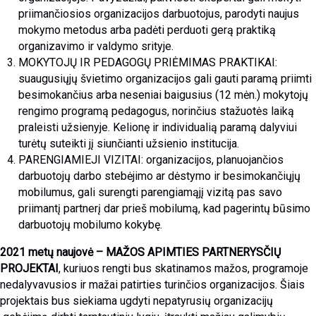
priimančiosios organizacijos darbuotojus, parodyti naujus
mokymo metodus arba padėti perduoti gerą praktiką
organizavimo ir valdymo srityje.
MOKYTOJŲ IR PEDAGOGŲ PRIĖMIMAS PRAKTIKAI:
suaugusiųjų švietimo organizacijos gali gauti paramą priimti
besimokančius arba neseniai baigusius (12 mėn.) mokytojų
rengimo programą pedagogus, norinčius stažuotės laiką
praleisti užsienyje. Kelionę ir individualią paramą dalyviui
turėtų suteikti jį siunčianti užsienio institucija.
PARENGIAMIEJI VIZITAI: organizacijos, planuojančios
darbuotojų darbo stebėjimo ar dėstymo ir besimokančiųjų
mobilumus, gali surengti parengiamąjį vizitą pas savo
priimantį partnerį dar prieš mobilumą, kad pagerintų būsimo
darbuotojų mobilumo kokybę.
2021 metų naujovė – MAŽOS APIMTIES PARTNERYSČIŲ
PROJEKTAI
, kuriuos rengti bus skatinamos mažos, programoje
nedalyvavusios ir mažai patirties turinčios organizacijos. Šiais
projektais bus siekiama ugdyti nepatyrusių organizacijų