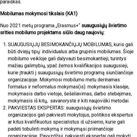
paraiškas.
Mobilumas mokymosi tikslais (KA1)
Nuo 2021 metų programa „Erasmus+“
suaugusiųjų švietimo
srities mobilumo projektams siūlo daug naujovių:
SUAUGUSIŲJŲ BESIMOKANČIŲJŲ MOBILUMAS, kuris gali
būti dviejų tipų: individualus arba grupinis mobilumas. Šioje
mobilumo veikloje gali dalyvauti besimokantieji, turintys
mažiau galimybių, ypač žemos kvalifikacijos suaugusieji,
kurie įtraukti į suaugusiųjų švietimo programą siunčiančioje
organizacijoje. Mokymosi mobilumo metu derinamas
formalus ir neformalus mokymas(is): mokymasis klasėje,
mokymasis darbo vietoje, šešėliavimas, darbo stebėjimas,
mokymasis iš kitų, savanorystė ir kiti naujoviški metodai.
PAKVIESTAS EKSPERTAS: suaugusiųjų švietimo
organizacijos gali pakviesti mokytojus, politikos ekspertus
ar kitus kvalifikuotus specialistus iš užsienio, kurie gali
padėti tobulinti mokymą ir mokymąsi priimančioje
organizacijoje. Pavyzdžiui, pakviesti ekspertai gali mokyti