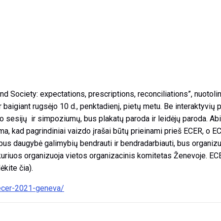
d Society: expectations, prescriptions, reconciliations”, nuotoli
ir baigiant rugsėjo 10 d., penktadienį, pietų metu. Be interaktyvių
mo sesijų ir simpoziumų, bus plakatų paroda ir leidėjų paroda. Ab
ama, kad pagrindiniai vaizdo įrašai būtų prieinami prieš ECER, o E
us daugybė galimybių bendrauti ir bendradarbiauti, bus organizuo
a, kuriuos organizuoja vietos organizacinis komitetas Ženevoje. E
ėkite čia).
/ecer-2021-geneva/