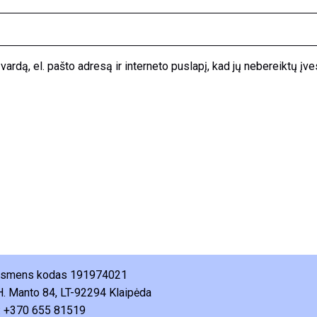
ardą, el. pašto adresą ir interneto puslapį, kad jų nebereiktų įvest
 asmens kodas 191974021
H. Manto 84, LT-92294 Klaipėda
: +370 655 81519