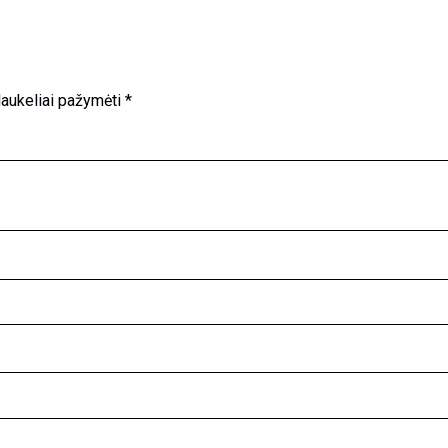
 laukeliai pažymėti
*