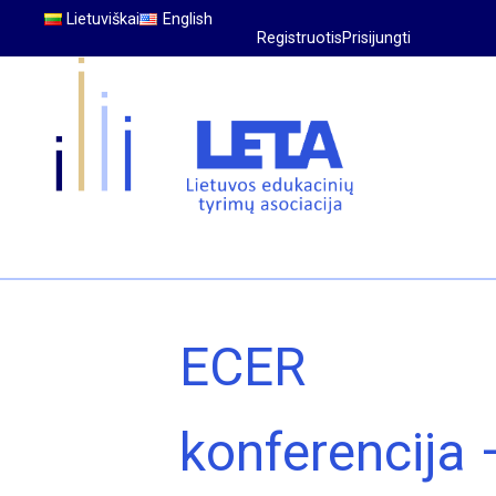
Lietuviškai
English
Registruotis
Prisijungti
ECER
konferencija 