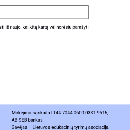
i iš naujo, kai kitą kartą vėl norėsiu parašyti
Mokėjimo sąskaita LT44 7044 0600 0331 9616,
AB SEB bankas,
Gavėjas – Lietuvos edukacinių tyrimų asociacija.