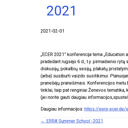
2021
2021-02-01
„ECER 2021” konferencija tema „Education an
pradedant rugsėjo 6 d., t.y. pirmadienio rytą 
diskusijų, pokalbių sesijų, plakatų pristaty
(arba) susiburti vaizdo susitikimui. Planuoj
pranešėjų pranešimais. Konferencijos metu b
tinklai, taip pat renginiai Ženevos tematik
(jei norite gauti daugiau informacijos,spustel
Daugiau informacijos:
https://eera-ecer.de
Posts navigation
← ERRA Summer School -2021