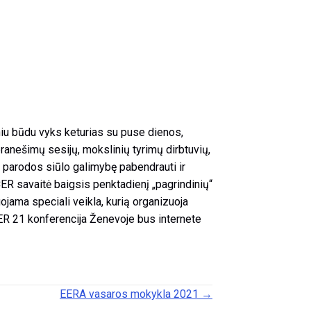
niu būdu vyks keturias su puse dienos,
 pranešimų sesijų, mokslinių tyrimų dirbtuvių,
i parodos siūlo galimybę pabendrauti ir
CER savaitė baigsis penktadienį „pagrindinių“
jama speciali veikla, kurią organizuoja
CER 21 konferencija Ženevoje bus internete
EERA vasaros mokykla 2021 →