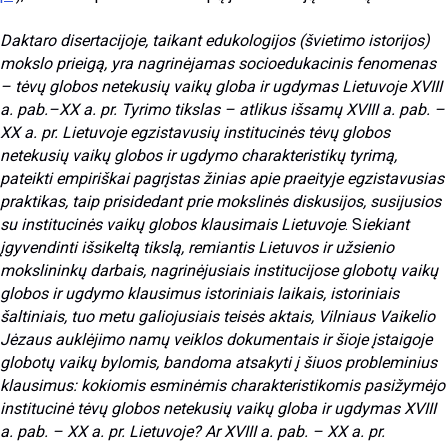
Daktaro disertacijoje, taikant edukologijos (švietimo istorijos)
mokslo prieigą, yra nagrinėjamas socioedukacinis fenomenas
– tėvų globos netekusių vaikų globa ir ugdymas Lietuvoje XVIII
a. pab.–XX a. pr. Tyrimo tikslas – atlikus išsamų XVIII a. pab. –
XX a. pr. Lietuvoje egzistavusių institucinės tėvų globos
netekusių vaikų globos ir ugdymo charakteristikų tyrimą,
pateikti empiriškai pagrįstas žinias apie praeityje egzistavusias
praktikas, taip prisidedant prie mokslinės diskusijos, susijusios
su institucinės vaikų globos klausimais Lietuvoje
. S
iekiant
įgyvendinti išsikeltą tikslą, remiantis Lietuvos ir užsienio
mokslininkų darbais, nagrinėjusiais institucijose globotų vaikų
globos ir ugdymo klausimus istoriniais laikais, istoriniais
šaltiniais, tuo metu galiojusiais teisės aktais, Vilniaus Vaikelio
Jėzaus auklėjimo namų veiklos dokumentais ir šioje įstaigoje
globotų vaikų bylomis, bandoma atsakyti į šiuos probleminius
klausimus: kokiomis esminėmis charakteristikomis pasižymėjo
institucinė tėvų globos netekusių vaikų globa ir ugdymas XVIII
a. pab. – XX a. pr. Lietuvoje? Ar XVIII a. pab. – XX a. pr.