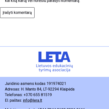
kai kitą kartą vėl norėsiu parašyti komentarą.
Juridinio asmens kodas 191974021
Adresas: H. Manto 84, LT-92294 Klaipėda
Telefonas: +370 655 81519
El. paštas:
info@lera.lt