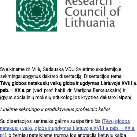
Sveikiname dr. Vilių Šadauską VDU Švietimo akademijoje
sėkmingai apgynus daktaro disertaciją. Disertacijos tema –
Tėvų globos netekusių vaikų globa ir ugdymas Lietuvoje XVIII a.
pab. – XX a. pr
. (vad. prof. habil. dr. Marijona Barkauskaitė) ir
įgyjus socialinių mokslų edukologijos krypties daktaro laipsnį.
Linkime sėkmingo ir produktyvaus profesinio kelio!
Su disertacijos santrauka galima susipažinti čia (
Tėvų globos
netekusių vaikų globa ir ugdymas Lietuvoje XVIII a. pab. – XX a.
pr
.), o žemiau pateikiame trumpą jos anotaciją lietuvių kalba.