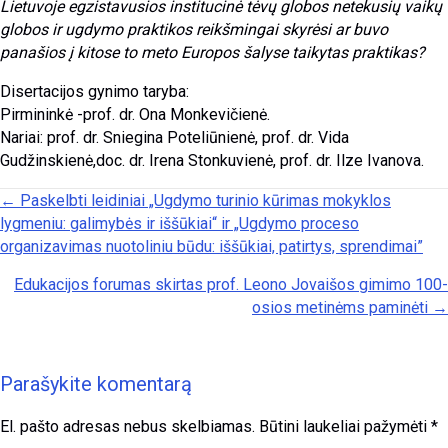
Lietuvoje egzistavusios institucinė tėvų globos netekusių vaikų
globos ir ugdymo praktikos reikšmingai skyrėsi ar buvo
panašios į kitose to meto Europos šalyse taikytas praktikas?
Disertacijos gynimo taryba:
Pirmininkė -prof. dr. Ona Monkevičienė.
Nariai: prof. dr. Sniegina Poteliūnienė, prof. dr. Vida
Gudžinskienė,doc. dr. Irena Stonkuvienė, prof. dr. Ilze Ivanova.
Posts navigation
← Paskelbti leidiniai „Ugdymo turinio kūrimas mokyklos
lygmeniu: galimybės ir iššūkiai“ ir „Ugdymo proceso
organizavimas nuotoliniu būdu: iššūkiai, patirtys, sprendimai”
Edukacijos forumas skirtas prof. Leono Jovaišos gimimo 100-
osios metinėms paminėti →
Parašykite komentarą
El. pašto adresas nebus skelbiamas.
Būtini laukeliai pažymėti
*