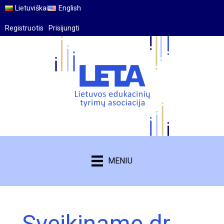
Lietuviškai
English
Registruotis
Prisijungti
MENIU
Sveikiname dr.