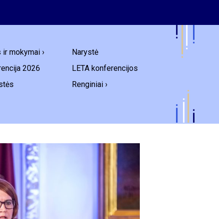
s ir mokymai ›
Narystė
encija 2026
LETA konferencijos
stės
Renginiai ›