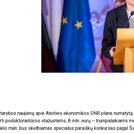
tarybos naujieną apie Ateities ekonomikos DNR plane numatytą 
ti podoktorantūros stažuotėms, 8 mln. eurų – trumpalaikiams m
alio mėn. bus skelbiamas specialus paraiškų konkursas pagal Švi