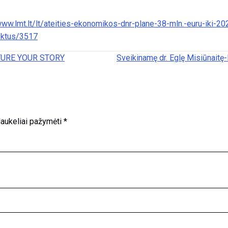
www.lmt.lt/lt/ateities-ekonomikos-dnr-plane-38-mln.-euru-iki-2
jektus/3517
ICTURE YOUR STORY
Sveikinamę dr. Eglę Misiūnaitę
 laukeliai pažymėti
*