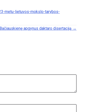
023-metu-lietuvos-mokslo-tarybos-
-Bačiauskienę apgynus daktaro disertaciją →