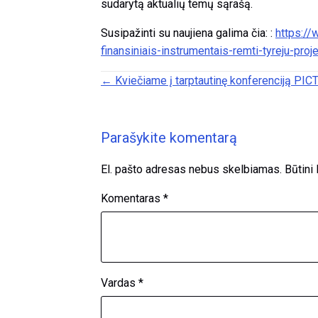
sudarytą aktualių temų sąrašą.
Susipažinti su naujiena galima čia: :
https://
finansiniais-instrumentais-remti-tyreju-pro
Posts navigation
← Kviečiame į tarptautinę konferenciją P
Parašykite komentarą
El. pašto adresas nebus skelbiamas.
Būtini
Komentaras
*
Vardas
*