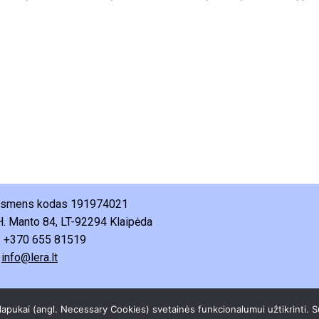
 asmens kodas 191974021
H. Manto 84, LT-92294 Klaipėda
: +370 655 81519
:
info@lera.lt
etuvos edukacinių tyrimų asociacija. Visos teisės saugomos.
Pri
slapukai (angl. Necessary Cookies) svetainės funkcionalumui užtikrinti.