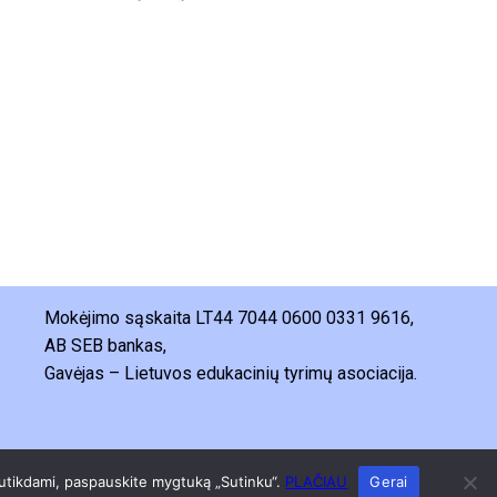
Mokėjimo sąskaita LT44 7044 0600 0331 9616,
AB SEB bankas,
Gavėjas – Lietuvos edukacinių tyrimų asociacija.
vatumo politika
 Sutikdami, paspauskite mygtuką „Sutinku“.
PLAČIAU
Gerai