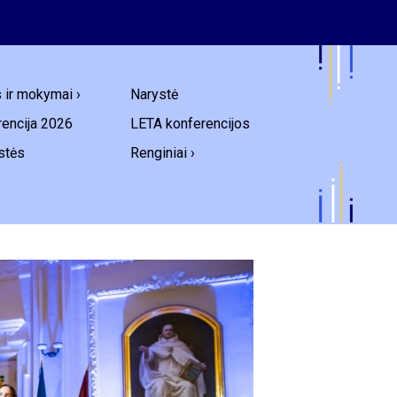
s ir mokymai ›
Narystė
encija 2026
LETA konferencijos
stės
Renginiai ›