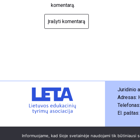
komentarą.
Juridinio
Adresas: 
Telefonas
El. paštas
© 2025 Li
Informuojame, kad šioje svetainėje naudojami tik būtiniausi 