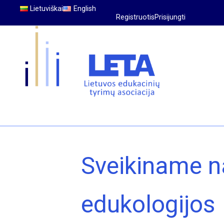
Lietuviškai
English
Registruotis
Prisijungti
Sveikiname n
edukologijos