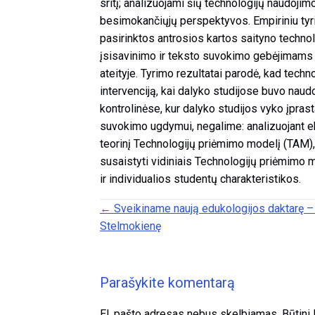
sritį; analizuojami šių technologijų naudoji
besimokančiųjų perspektyvos. Empiriniu tyrim
pasirinktos antrosios kartos saityno techn
įsisavinimo ir teksto suvokimo gebėjimams b
ateityje. Tyrimo rezultatai parodė, kad tec
intervenciją, kai dalyko studijose buvo nau
kontrolinėse, kur dalyko studijos vyko įprast
suvokimo ugdymui, negalime: analizuojant eks
teorinį Technologijų priėmimo modelį (TAM), n
susaistyti vidiniais Technologijų priėmimo m
ir individualios studentų charakteristikos.
Posts navigation
← Sveikiname naują edukologijos daktarę 
Stelmokienę
Parašykite komentarą
El. pašto adresas nebus skelbiamas.
Būtini