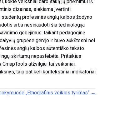
, kokie veiksniai daro įtaką jų priėmimui iš
tinis dizainas, siekiama įvertinti
ų studentų profesinės anglų kalbos žodyno
dotis arba nesinaudoti šia technologija
isavinimo gebėjimus: taikant pedagoginę
alyvių grupėse gerėjo ir buvo aukštesni nei
rofesinės anglų kalbos autentiško teksto
mingų skirtumų nepastebėta. Pritaikius
 CmapTools atžvilgiu: tai veiksniai,
nys, taip pat keli kontekstiniai indikatoriai
mokymuose „Etnografinis veiklos tyrimas“ →