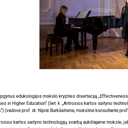
apgynus edukologijos mokslo krypties disertaciją „Effectivene
ses in Higher Education“ (liet. k. „Antrosios kartos saityno techn
(vadovė prof. dr. Nijolė Burkšaitienė, mokslinė konsultantė prof. 
ntrosios kartos saityno technologijų svarbą aukštajame moksle, į