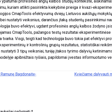
mo ypatumai profesinės anglų kalbos studijų kontekste, aiškinamasi
u, kuriam atlikti pasirinkta kiekybinė prieiga ir kvazi-eksperimen
ologijos CmapTools efektyvumą dviejų Lietuvos aukštųjų mokykl
ei nustatyti veiksnius, darančius įtaką studentų pasirinkimui nau
hnologija buvo efektyvi, ugdant profesinės anglų kalbos žodyno įs
dojamas CmapTools, pažangos testų rezultatai eksperimentinėse d
a tvarka. Visgi, teigti kad technologija buvo tokia pat efektyvi p
perimentinių ir kontrolinių grupių rezultatus, statistiškai reikš
ustatyti 3 tipų veiksniai, turėję įtakos tyrimo dalyvių ketinimams
odelyje apibrėžtais ryšiais, papildomai įvestas informuotumo veiks
– Ramunę Bagdonaitę-
Kviečiame dalyvauti 
 laukeliai pažymėti
*