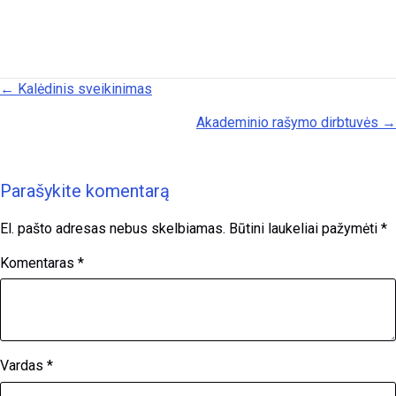
Posts navigation
← Kalėdinis sveikinimas
Akademinio rašymo dirbtuvės →
Parašykite komentarą
El. pašto adresas nebus skelbiamas.
Būtini laukeliai pažymėti
*
Komentaras
*
Vardas
*