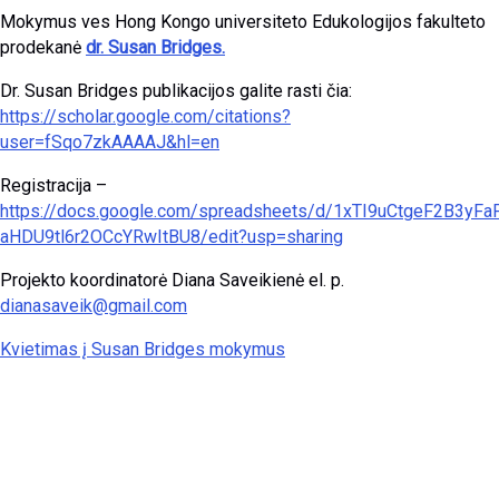
Mokymus ves Hong Kongo universiteto Edukologijos fakulteto
prodekanė
dr. Susan Bridges.
Dr. Susan Bridges publikacijos galite rasti čia:
https://scholar.google.com/citations?
user=fSqo7zkAAAAJ&hl=en
Registracija –
https://docs.google.com/spreadsheets/d/1xTI9uCtgeF2B3yFa
aHDU9tl6r2OCcYRwItBU8/edit?usp=sharing
Projekto koordinatorė Diana Saveikienė el. p.
dianasaveik@gmail.com
Kvietimas į Susan Bridges mokymus