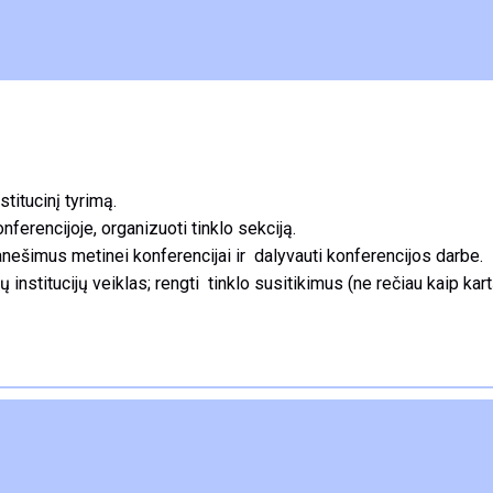
stitucinį tyrimą.
ferencijoje, organizuoti tinklo sekciją.
ranešimus metinei konferencijai ir dalyvauti konferencijos darbe.
ių institucijų veiklas; rengti tinklo susitikimus (ne rečiau kaip ka