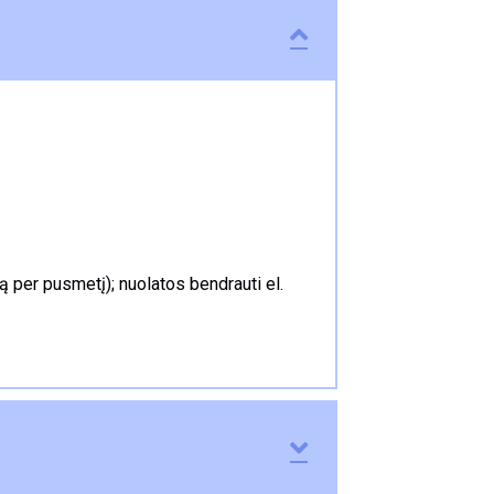
Collapse
rtą per pusmetį); nuolatos bendrauti el.
Expand