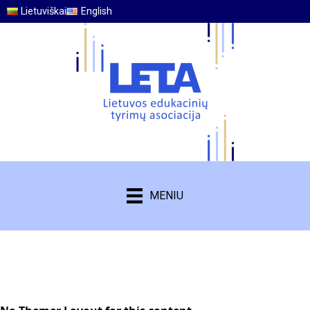
Lietuviškai
English
MENIU