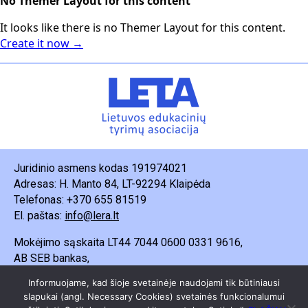
No Themer Layout for this content
It looks like there is no Themer Layout for this content.
Create it now →
Juridinio asmens kodas 191974021
Adresas: H. Manto 84, LT-92294 Klaipėda
Telefonas: +370 655 81519
El. paštas:
info@lera.lt
Mokėjimo sąskaita LT44 7044 0600 0331 9616,
AB SEB bankas,
Gavėjas – Lietuvos edukacinių tyrimų asociacija.
Informuojame, kad šioje svetainėje naudojami tik būtiniausi
slapukai (angl. Necessary Cookies) svetainės funkcionalumui