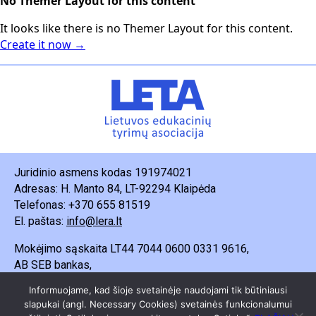
No Themer Layout for this content
It looks like there is no Themer Layout for this content.
Create it now →
Juridinio asmens kodas 191974021
Adresas: H. Manto 84, LT-92294 Klaipėda
Telefonas: +370 655 81519
El. paštas:
info@lera.lt
Mokėjimo sąskaita LT44 7044 0600 0331 9616,
AB SEB bankas,
Gavėjas – Lietuvos edukacinių tyrimų asociacija.
Informuojame, kad šioje svetainėje naudojami tik būtiniausi
slapukai (angl. Necessary Cookies) svetainės funkcionalumui