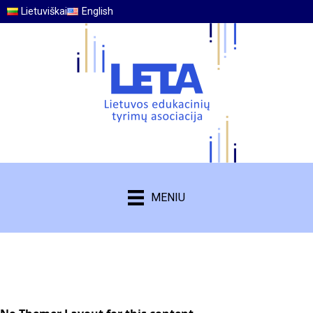
Lietuviškai
English
MENIU