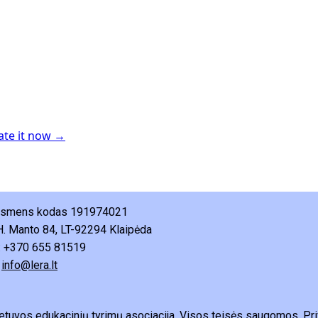
ate it now →
 asmens kodas 191974021
H. Manto 84, LT-92294 Klaipėda
: +370 655 81519
:
info@lera.lt
etuvos edukacinių tyrimų asociacija. Visos teisės saugomos.
Pri