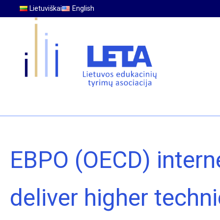
Lietuviškai
English
EBPO (OECD) intern
deliver higher tech