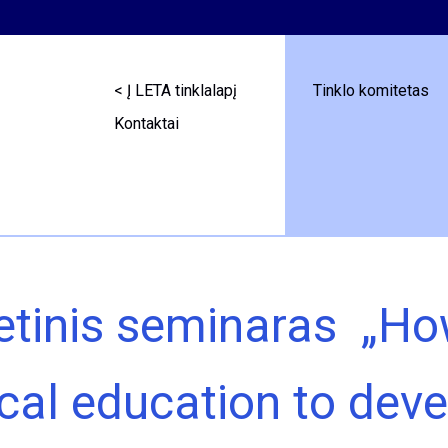
< Į LETA tinklalapį
Tinklo komitetas
Kontaktai
etinis seminaras „Ho
nical education to de