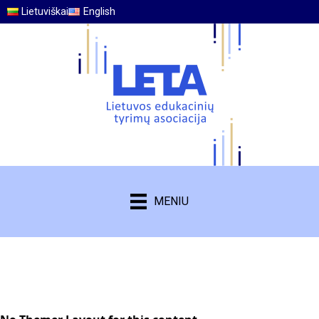
Lietuviškai
English
MENIU