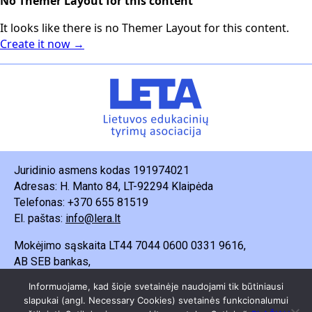
No Themer Layout for this content
It looks like there is no Themer Layout for this content.
Create it now →
Juridinio asmens kodas 191974021
Adresas: H. Manto 84, LT-92294 Klaipėda
Telefonas: +370 655 81519
El. paštas:
info@lera.lt
Mokėjimo sąskaita LT44 7044 0600 0331 9616,
AB SEB bankas,
Gavėjas – Lietuvos edukacinių tyrimų asociacija.
Informuojame, kad šioje svetainėje naudojami tik būtiniausi
slapukai (angl. Necessary Cookies) svetainės funkcionalumui