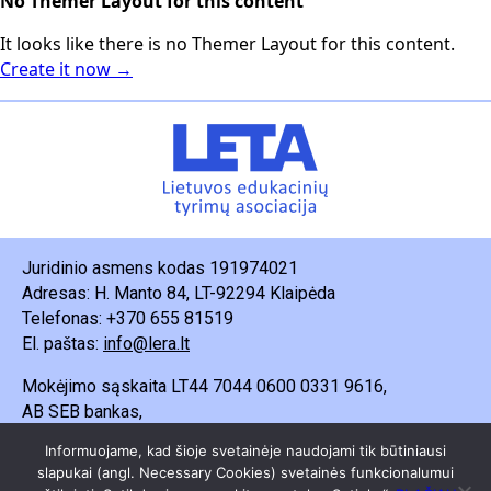
No Themer Layout for this content
It looks like there is no Themer Layout for this content.
Create it now →
Juridinio asmens kodas 191974021
Adresas: H. Manto 84, LT-92294 Klaipėda
Telefonas: +370 655 81519
El. paštas:
info@lera.lt
Mokėjimo sąskaita LT44 7044 0600 0331 9616,
AB SEB bankas,
Gavėjas – Lietuvos edukacinių tyrimų asociacija.
Informuojame, kad šioje svetainėje naudojami tik būtiniausi
slapukai (angl. Necessary Cookies) svetainės funkcionalumui