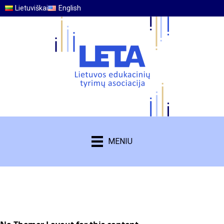
Lietuviškai
English
MENIU