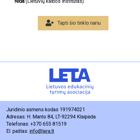
Nida
(Lietuvių kalbos institutas).
Tapti šio tinklo nariu
Juridinio asmens kodas 191974021
Adresas: H. Manto 84, LT-92294 Klaipėda
Telefonas: +370 655 81519
El. paštas:
info@lera.lt