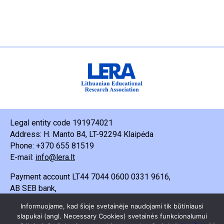
Legal entity code 191974021
Address: H. Manto 84, LT-92294 Klaipėda
Phone: +370 655 81519
E-mail:
info@lera.lt
Payment account LT44 7044 0600 0331 9616,
AB SEB bank,
Recipient - Lietuvos edukacinių tyrimų asociacija.
Informuojame, kad šioje svetainėje naudojami tik būtiniausi
slapukai (angl. Necessary Cookies) svetainės funkcionalumui